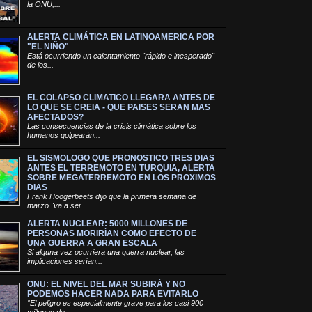
la ONU,...
ALERTA CLIMÁTICA EN LATINOAMERICA POR
"EL NIÑO"
Está ocurriendo un calentamiento "rápido e inesperado"
de los...
EL COLAPSO CLIMATICO LLEGARA ANTES DE
LO QUE SE CREIA - QUE PAISES SERAN MAS
AFECTADOS?
Las consecuencias de la crisis climática sobre los
humanos golpearán...
EL SISMOLOGO QUE PRONOSTICO TRES DIAS
ANTES EL TERREMOTO EN TURQUIA, ALERTA
SOBRE MEGATERREMOTO EN LOS PROXIMOS
DIAS
Frank Hoogerbeets dijo que la primera semana de
marzo "va a ser...
ALERTA NUCLEAR: 5000 MILLONES DE
PERSONAS MORIRÍAN COMO EFECTO DE
UNA GUERRA A GRAN ESCALA
Si alguna vez ocurriera una guerra nuclear, las
implicaciones serían...
ONU: EL NIVEL DEL MAR SUBIRÁ Y NO
PODEMOS HACER NADA PARA EVITARLO
“El peligro es especialmente grave para los casi 900
millones de...