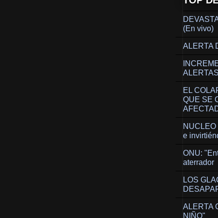
TOP D
DEVASTA
(En vivo)
ALERTA 
INCREME
ALERTAS
EL COLA
QUE SE 
AFECTA
NUCLEO T
e invirtié
ONU: "Entr
aterrador
LOS GLA
DESAPAR
ALERTA 
NIÑO"