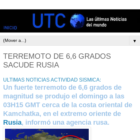
▼
TERREMOTO DE 6,6 GRADOS
SACUDE RUSIA
ULTIMAS NOTICIAS ACTIVIDAD SISMICA:
Un fuerte terremoto de 6,6 grados de
magnitud se produjo el domingo a las
03H15 GMT cerca de la costa oriental de
Kamchatka, en el extremo oriente de
Rusia
, informó una agencia rusa.