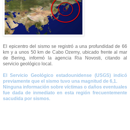
El epicentro del sismo se registró a una profundidad de 66
km y a unos 50 km de Cabo Ozerny, ubicado frente al mar
de Bering, informó la agencia Ria Novosti, citando al
servicio geológico local.
El Servicio Geológico estadounidense (USGS) indicó
previamente que el sismo tuvo una magnitud de 6,1.
Ninguna información sobre víctimas o daños eventuales
fue dada de inmediato en esta región frecuentemente
sacudida por sismos.